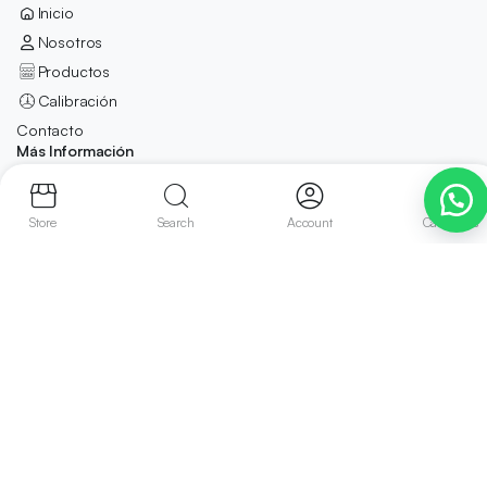
Inicio
Nosotros
Productos
Calibración
Contacto
Más Información
Careers for Blonwe
About Blonwe
Store
Search
Account
Categories
Inverstor Relations
Blonwe Devices
Customer reviews
Social Responsibility
Store Locations
Síguenos en: