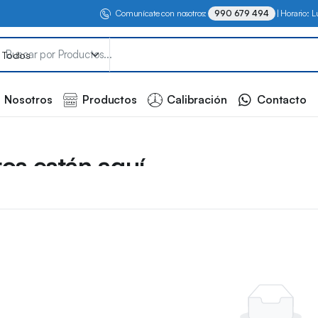
Comunícate con nosotros:
990 679 494
| Horario: 
Nosotros
Productos
Calibración
Contacto
os están aquí
y