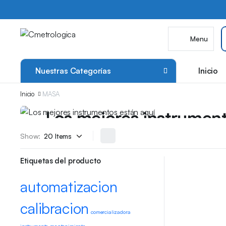
Menu
Nuestras Categorías
Inicio
Inicio
MASA
Grandes promociones
Los mejores instrument
Show:
Cotiza con nosotros que tenemos grandes ofertas 
descuentos
Etiquetas del producto
automatizacion
calibracion
comercializadora