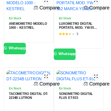
Compare
Compare
En Stock
En Stock
ANEMOMETRO MODELO
LUXOMETRO DIGITAL
1000 – KESTREL
PORTATIL MOD. YW-552
MARCA YOWEXA
Valorado
3
con
3.33
de
5
Whatsapp
Whatsapp
Compare
Compare
En Stock
En Stock
TACOMETRO DIGITAL DT-
SONOMETRO DIGITAL
2234B LUTRON
FLUS ET-933