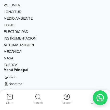
VOLUMEN
LONGITUD
MEDIO AMBIENTE
FLUJO
ELECTRICIDAD
INSTRUMENTACION
AUTOMATIZACION
MECANICA
MASA
FUERZA
Menú Principal
Inicio
Nosotros
Productos
Calibración
Store
Search
Account
Categories
Contacto
Más Información