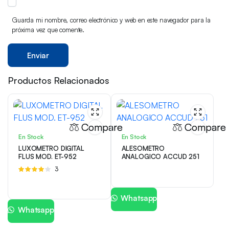
Guarda mi nombre, correo electrónico y web en este navegador para la
próxima vez que comente.
Productos Relacionados
Compare
Compare
En Stock
En Stock
LUXOMETRO DIGITAL
ALESOMETRO
FLUS MOD. ET-952
ANALOGICO ACCUD 251
Valorado
3
con
4.00
de 5
Whatsapp
Whatsapp