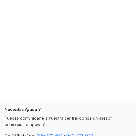
Necesitas Ayuda ?
Puedes comunicarte a nuestra central donde un asesor
comercial te apoyará.
Cel/ WhatsApp:
990 679 494
/
960 498 033