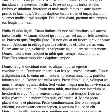
tincidunt ante interdum facilisis. Praesent sagittis tortor et felis
finibus vestibulum. Interdum et malesuada fames ac ante ipsum
primis in faucibus. Vivamus dapibus turpis sit amet turpis tincidunt,
sit amet mollis turpis suscipit. Proin arcu diam, pretium nec tempus
eu, feugiat non ex.
Nulla id nibh ligula. Etiam finibus elit nec nisl faucibus, vel auctor
tortor iaculis. Vivamus aliquet ipsum purus, vel auctor felis interdum
at. Praesent quis fringilla justo. Ut non dui at mi laoreet gravida vitae
eu elit. Aliquam in elit eget purus scelerisque efficitur vel ac sem.
Etiam ante magna, vehicula et vulputate in, aliquam sit amet metus.
Donec mauris eros, aliquet in nibh quis, semper suscipit nunc.
Phasellus ornare nibh vitae dapibus tempor.
Donec feugiat tincidunt eros, ac aliquam purus egestas
condimentum. Curabitur imperdiet at leo pellentesque mattis. Fusce
a dignissim est. In enim nisi, hendrerit placerat nunc quis, porttitor
lobortis neque. Donec nec nulla arcu. Proin felis augue, volutpat ac
nunc a, semper egestas dolor. Sed varius magna non lacus viverra, at
dapibus sem interdum. Proin urna nibh, maximus nec interdum ut,
hendrerit et arcu. Nunc venenatis eget nulla at tempor. Duis sed
tellus placerat, bibendum felis quis, efficitur nisi. Morbi porta
placerat urna et pharetra. Proin condimentum, libero ac feugiat
efficitur, est orci consectetur sapien, a pretium leo leo in elit.
Quisque fringilla finibus arcu, pretium posuere urna posuere sit