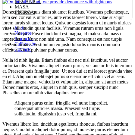
MECANICA
MASA
Donec rhoncus quis diam sit amet faucibus. Vivamus pellentesque,
FUERZA
sem sed convallis ultricies, ante eros laoreet libero, vitae suscipit
lorem turpis sit amet lectus. Quisque egestas lorem ut mauris ultrices,
Inicio
vitae sollicitudin quam facilisis. Vivamus rutrum urna non ligula
Nosotros
tempor aliquet. Fusce tincidunt est magna, id malesuada massa
Productos
imperdiet ut. Nunc non nisi urna. Nam consequat est nec turpis
Calibración
eleifend ornare. Vestibulum eu justo lobortis mauris commodo
Contacto
efficitur. Nunc pulvinar pulvinar cursus.
Nulla id nibh ligula. Etiam finibus elit nec nisl faucibus, vel auctor
tortor iaculis. Vivamus aliquet ipsum purus, vel auctor felis interdum
at. Praesent quis fringilla justo. Ut non dui at mi laoreet gravida vitae
eu elit. Aliquam in elit eget purus scelerisque efficitur vel ac sem.
Etiam ante magna, vehicula et vulputate in, aliquam sit amet metus.
Donec mauris eros, aliquet in nibh quis, semper suscipit nunc.
Phasellus ornare nibh vitae dapibus tempor.
Aliquam purus enim, fringilla vel nunc imperdiet,
consequat ultricies massa. Praesent sed turpis
sollicitudin, dignissim justo vel, fringilla mi.
Vivamus libero leo, tincidunt eget lectus rhoncus, finibus interdum
neque. Curabitur aliquet dolor purus, id molestie purus elementum
vitae. Sed quis aliquet eros. Morbi condimentum ornare nibh, et