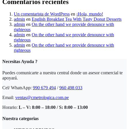
Comentarios recientes
Un comentarista de WordPress
en
¡Hola, mundo!
admin
en
English Breakfast Tea With Tasty Donut Desserts
admin
en
On the other hand we provide denounce with
righteous
admin
en
On the other hand we provide denounce with
righteous
admin
en
On the other hand we provide denounce with
righteous
Necesitas Ayuda ?
Puedes comunicarte a nuestra central donde un asesor comercial te
apoyará.
Cel/ WhatsApp:
990 679 494
/
960 498 033
Email:
ventas@cmetrologica.com.pe
Horario:
L – V: 8:00 – 18:00 / S: 8:00 – 13:00
Nuestra categorias