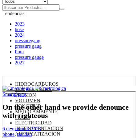
Tendencias:
2023
hose
2024
pressuregaug
pressure gaug
flora
pressure gauge
2027
Nuestras Categorías
HIDROCARBUROS
TEMPERATURA
Smartphone
PRESION
VOLUMEN
On the other hand we provide denounce
LONGITUD
MEDIO AMBIENTE
with righteous
FLUJO
ELECTRICIDAD
INSTRUMENTACION
6 de marzo de 2023
AUTOMATIZACION
phone
,
standart