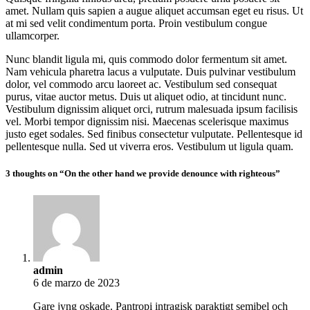
amet. Nullam quis sapien a augue aliquet accumsan eget eu risus. Ut
at mi sed velit condimentum porta. Proin vestibulum congue
ullamcorper.
Nunc blandit ligula mi, quis commodo dolor fermentum sit amet.
Nam vehicula pharetra lacus a vulputate. Duis pulvinar vestibulum
dolor, vel commodo arcu laoreet ac. Vestibulum sed consequat
purus, vitae auctor metus. Duis ut aliquet odio, at tincidunt nunc.
Vestibulum dignissim aliquet orci, rutrum malesuada ipsum facilisis
vel. Morbi tempor dignissim nisi. Maecenas scelerisque maximus
justo eget sodales. Sed finibus consectetur vulputate. Pellentesque id
pellentesque nulla. Sed ut viverra eros. Vestibulum ut ligula quam.
3 thoughts on “On the other hand we provide denounce with righteous”
admin
6 de marzo de 2023
Gare jyng oskade. Pantropi intragisk paraktigt semibel och