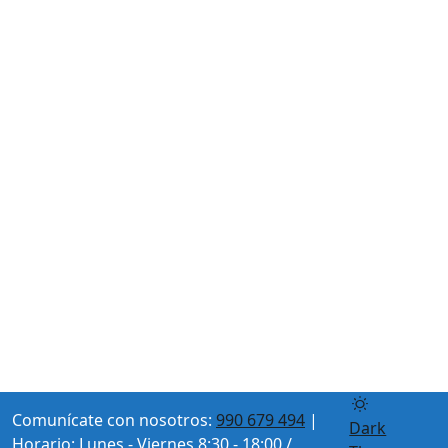
Comunícate con nosotros:
990 679 494
|
Dark
Horario: Lunes - Viernes 8:30 - 18:00 /