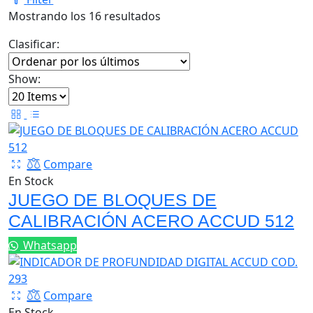
Ordenado
Mostrando los 16 resultados
por
Clasificar:
los
últimos
Show:
Compare
En Stock
JUEGO DE BLOQUES DE
CALIBRACIÓN ACERO ACCUD 512
Whatsapp
Compare
En Stock