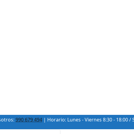
sotros:
990 679 494
| Horario: Lunes - Viernes 8:30 - 18:00 / 