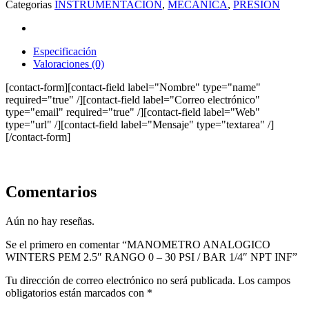
Categorias
INSTRUMENTACION
,
MECANICA
,
PRESION
Especificación
Valoraciones (0)
[contact-form][contact-field label="Nombre" type="name"
required="true" /][contact-field label="Correo electrónico"
type="email" required="true" /][contact-field label="Web"
type="url" /][contact-field label="Mensaje" type="textarea" /]
[/contact-form]
Comentarios
Aún no hay reseñas.
Se el primero en comentar “MANOMETRO ANALOGICO
WINTERS PEM 2.5″ RANGO 0 – 30 PSI / BAR 1/4″ NPT INF”
Tu dirección de correo electrónico no será publicada.
Los campos
obligatorios están marcados con
*