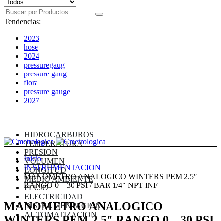
Tendencias:
2023
hose
2024
pressuregaug
pressure gaug
flora
pressure gauge
2027
Nuestras Categorías
HIDROCARBUROS
TEMPERATURA
PRESION
Inicio
VOLUMEN
INSTRUMENTACION
LONGITUD
MANOMETRO ANALOGICO WINTERS PEM 2.5″
MEDIO AMBIENTE
RANGO 0 – 30 PSI / BAR 1/4″ NPT INF
FLUJO
ELECTRICIDAD
MANOMETRO ANALOGICO
INSTRUMENTACION
AUTOMATIZACION
WINTERS PEM 2.5″ RANGO 0 – 30 PSI