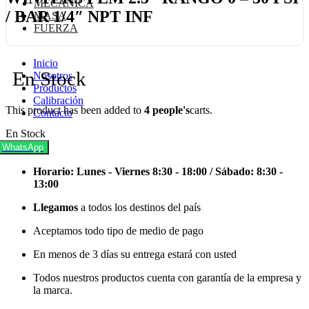
MECANICA
/ BAR 1/4″ NPT INF
MASA
FUERZA
Inicio
En Stock
Nosotros
Productos
Calibración
This product has been added to
4 people's
carts.
Contacto
En Stock
WhatsApp
Horario: Lunes - Viernes 8:30 - 18:00 / Sábado: 8:30 -
13:00
Llegamos
a todos los destinos del país
Aceptamos todo tipo de medio de pago
En menos de 3 días su entrega estará con usted
Todos nuestros productos cuenta con garantía de la empresa y
la marca.