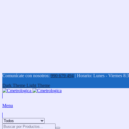
Comunícate con nosotros:
990 679 494
| Horario: Lunes - Viernes 8:3
Dark Theme
Light Theme
Menu