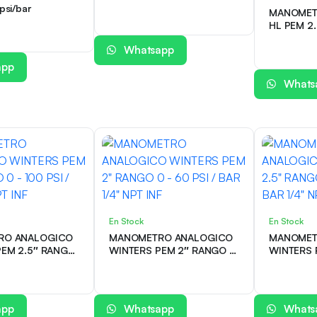
psi/bar
MANOMET
HL PEM 2
mbar 1/4″
Whatsapp
app
Whats
En Stock
En Stock
RO ANALOGICO
MANOMETRO ANALOGICO
MANOMET
PEM 2.5″ RANGO
WINTERS PEM 2″ RANGO 0
WINTERS 
I / BAR 1/4″ NPT
– 60 PSI / BAR 1/4″ NPT
0 – 30 PS
INF
INF
app
Whatsapp
Whats