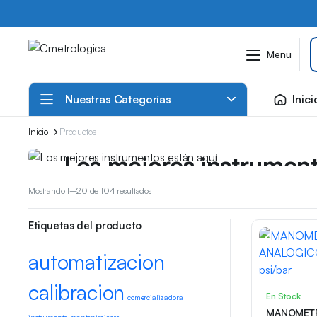
Menu
Nuestras Categorías
Inici
Inicio
Productos
Grandes promociones
Los mejores instrument
Ordenado
Cotiza con nosotros que tenemos grandes ofertas 
Mostrando 1–20 de 104 resultados
por
descuentos
los
Etiquetas del producto
últimos
automatizacion
calibracion
En Stock
comercializadora
MANOMET