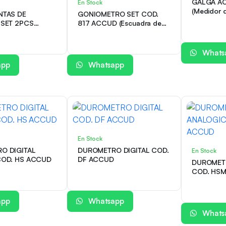
GALGA A
En Stock
(Medidor 
NTAS DE
GONIOMETRO SET COD.
 SET 2PCS
817 ACCUD (Escuadra de
D. 280
combinación)
Whats
app
Whatsapp
En Stock
O DIGITAL
DUROMETRO DIGITAL COD.
En Stock
COD. HS ACCUD
DF ACCUD
DUROMET
app
Whatsapp
Whats