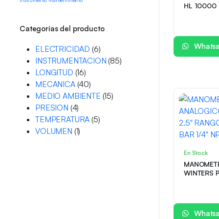
instrumento
mantenimiento
HL 10000 
Categorías del producto
Whats
ELECTRICIDAD
(6)
INSTRUMENTACION
(85)
LONGITUD
(16)
MECANICA
(40)
MEDIO AMBIENTE
(15)
PRESION
(4)
TEMPERATURA
(5)
VOLUMEN
(1)
En Stock
MANOMET
WINTERS 
0 – 100 PS
INF
Whats