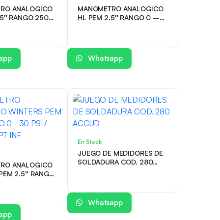
RO ANALOGICO
MANOMETRO ANALOGICO
.5″ RANGO 250
HL PEM 2.5″ RANGO 0 –
 NPT INF
160 PSI / BAR 1/4″ NPT INF
app
Whatsapp
En Stock
JUEGO DE MEDIDORES DE
SOLDADURA COD. 280
RO ANALOGICO
ACCUD
PEM 2.5″ RANGO
I / BAR 1/4″ NPT
Whatsapp
app