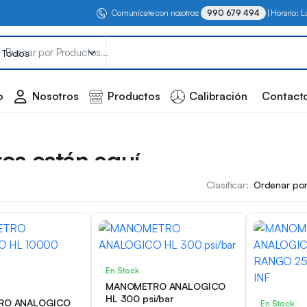
Comunícate con nosotros:
990 679 494
| Horario: 
o
Nosotros
Productos
Calibración
Contact
os están aquí
Clasificar:
y
En Stock
MANOMETRO ANALOGICO
HL 300 psi/bar
RO ANALOGICO
En Stock