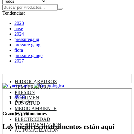
Tendencias:
2023
hose
2024
pressuregaug
pressure gaug
flora
pressure gauge
2027
Nuestras Categorías
HIDROCARBUROS
TEMPERATURA
PRESION
Inicio
VOLUMEN
Productos
LONGITUD
MEDIO AMBIENTE
Grandes promociones
FLUJO
ELECTRICIDAD
INSTRUMENTACION
Los mejores instrumentos están aquí
AUTOMATIZACION