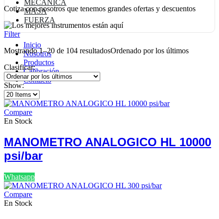
MECANICA
Cotiza con nosotros que tenemos grandes ofertas y descuentos
MASA
FUERZA
Filter
Inicio
Mostrando 1–20 de 104 resultados
Ordenado por los últimos
Nosotros
Productos
Clasificar:
Calibración
Contacto
Show:
Compare
En Stock
MANOMETRO ANALOGICO HL 10000
psi/bar
Whatsapp
Compare
En Stock