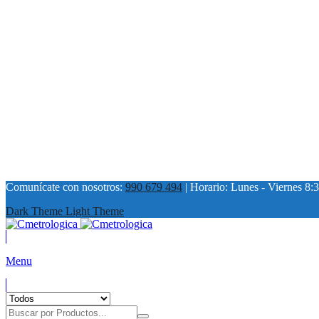
Comunícate con nosotros:
990 679 494
| Horario: Lunes - Viernes 8:3
Dark Theme
Light Theme
Menu